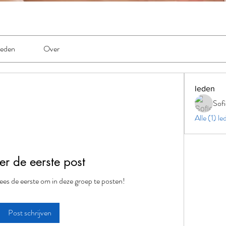
eden
Over
leden
Sofi
Alle (1) l
er de eerste post
ees de eerste om in deze groep te posten!
Post schrijven