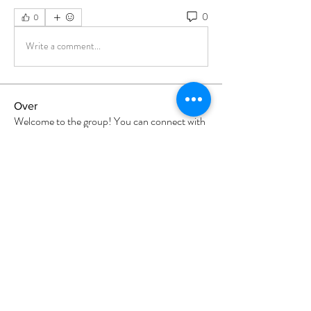
0
0
Write a comment...
Over
Welcome to the group! You can connect with
other members, ge
...
Meer lezen
leden
Divakar Kolhe
Volgen
sia
Volgen
Milota Diora
Volgen
Nikhil Marketysers
Volgen