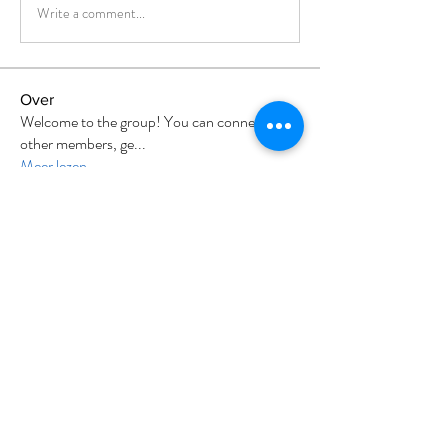
Write a comment...
Over
Welcome to the group! You can connect with
other members, ge
...
Meer lezen
leden
Divakar Kolhe
Volgen
sia
Volgen
Milota Diora
Volgen
Nikhil Marketysers
Volgen
tafka
Volgen