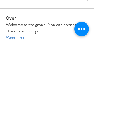
Over
Welcome to the group! You can connect with
other members, ge
...
Meer lezen
leden
Divakar Kolhe
Volgen
sia
Volgen
Milota Diora
Volgen
Nikhil Marketysers
Volgen
tafka
Volgen
Alle (9) leden bekijken