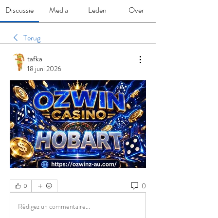
Discussie
Media
Leden
Over
Terug
tafka
18 juni 2026
0
0
Rédigez un commentaire...