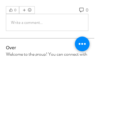
0
0
Write a comment...
Over
Welcome to the group! You can connect with
other members, ge
...
Meer lezen
leden
Divakar Kolhe
Volgen
sia
Volgen
Milota Diora
Volgen
Nikhil Marketysers
Volgen