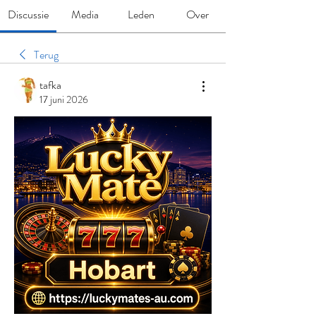
Discussie
Media
Leden
Over
Terug
tafka
17 juni 2026