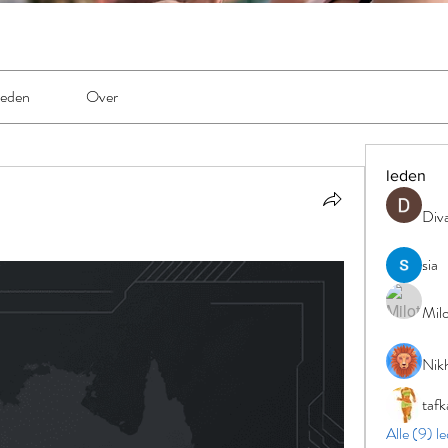
eden
Over
leden
Div
sia
Milo
Nikh
tafk
Alle (9) l