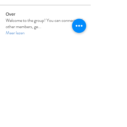
Over
Welcome to the group! You can connect with
other members, ge
...
Meer lezen
leden
Divakar Kolhe
Volgen
sia
Volgen
Milota Diora
Volgen
Nikhil Marketysers
Volgen
tafka
Volgen
Alle (9) leden bekijken