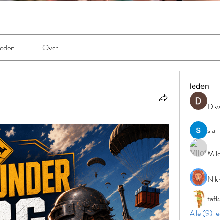
eden
Over
leden
Div
sia
Milo
Nikh
tafk
Alle (9) l