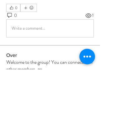
0
0
1
Write a comment...
Over
Welcome to the group! You can connect with
other members, ge
...
Meer lezen
leden
Divakar Kolhe
Volgen
sia
Volgen
Milota Diora
Volgen