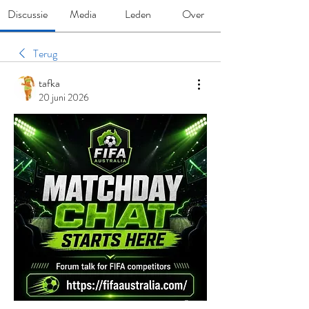
Discussie
Media
Leden
Over
Terug
tafka
20 juni 2026